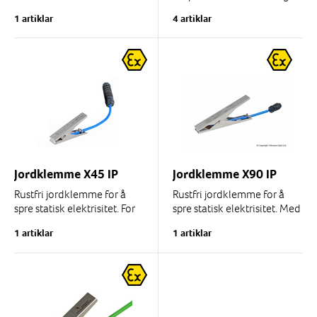
jording, laget av lakkert
eksplosjonsbeskyttelsesdokum
1 artiklar
4 artiklar
stålplate med automatisk
tilbakespolingsfunksjon.
Selvklebende plast eller
Kan leveres med...
hardplast.
Svart tekst på gul bunn.
Jordklemme X45 IP
Jordklemme X90 IP
Rustfri jordklemme for å
Rustfri jordklemme for å
spre statisk elektrisitet. For
spre statisk elektrisitet. Med
2-lederkabel. Lengde 120
eller uten 2-leder
1 artiklar
1 artiklar
mm, gap 15 mm. Med 2
spiralkabel i forskjellige
isolerte spisser av...
lengder
Rustfri utforming
Lengde...