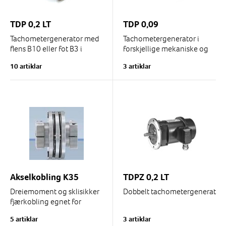
TDP 0,2 LT
TDP 0,09
Tachometergenerator med
Tachometergenerator i
flens B10 eller fot B3 i
forskjellige mekaniske og
forskjellige mekaniske og
elektriske varianter
10 artiklar
3 artiklar
elektriske varianter.
Akseldiameter 11 mm x 30
mm (alternativ 7 mm x...
Akselkobling K35
TDPZ 0,2 LT
Dreiemoment og sklisikker
Dobbelt tachometergenerator
fjærkobling egnet for
koding. Tilgjengelig for
5 artiklar
3 artiklar
forskjellige akseldiametere.