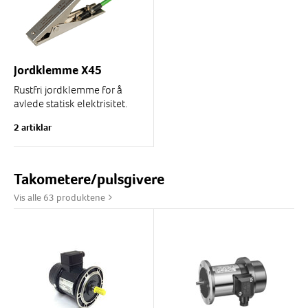
Jordklemme X45
Rustfri jordklemme for å
avlede statisk elektrisitet.
For 1-lederkabel. Lengde
2 artiklar
120 mm, gap 15 mm.
Jordklemme med
spiralkabel leveres...
Takometere/pulsgivere
Vis alle 63 produktene