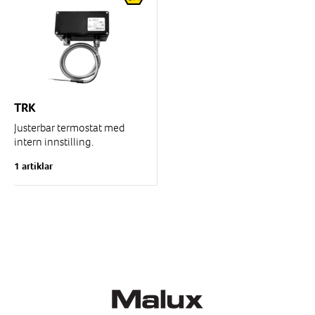
TRK
Justerbar termostat med
intern innstilling.
1 artiklar
Termostaten har en
temperatursensor som via
et kapillarrør er innlagt i en
beskyttelsesslange...