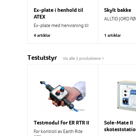
Ex-plate i henhold til
Skylt bakke
ATEX
ALLTID JORD F
Ex-plate med henvisning til
eksplosjonsbeskyttelsesdokument.
4 artiklar
1 artiklar
Selvklebende plast eller
hardplast.
Svart tekst på gul bunn.
Testutstyr
Vis alle 2 produktene
Testmodul for ER RTR II
Sole-Mate II
skoteststati
For kontroll av Earth Rite