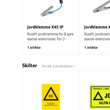
Jordklemme X45 IP
Jordklemme X
Rustfri jordklemme for å spre
Rustfri jordklem
statisk elektrisitet. For 2-
statisk elektrisi
lederkabel. Lengde 120 mm,
uten 2-leder spi
1 artiklar
1 artiklar
gap 15 mm. Med 2 isolerte
forskjellige len
spisser av...
Rustfri utformi
Lengde...
Skilter
Vis alle 2 produktene