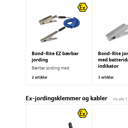
Bond-Rite EZ bærbar
Bond-Rite j
jording
med batterid
indikator
Bærbar jording med
batteridrift. Grønn blinkende
Med batteri 9V.
2 artiklar
3 artiklar
lysdiode på
blinkende lysdi
jordingsklemmen indikerer
jording Bond-R
jording.
jordingsklemm
batteridrevet jo
Ex-jordingsklemmer og kabler
Vis alle
Bærbart...
form av grønn...