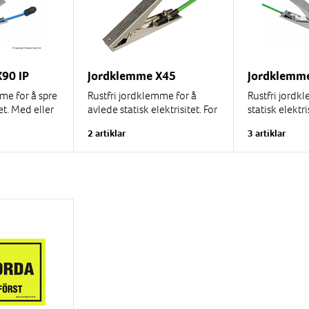
90 IP
Jordklemme X45
Jordklemm
me for å spre
Rustfri jordklemme for å
Rustfri jordk
tet. Med eller
avlede statisk elektrisitet. For
statisk elektri
ralkabel i
1-lederkabel. Lengde 120
lederkabel. 
2 artiklar
3 artiklar
gder
mm, gap 15 mm.
gap 45 mm. M
wolfram.
ng
Jordklemme med spiralkabel
leveres...
ATEXII3GD,...