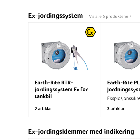
Ex-jordingssystem
Vis alle 6 produktene
Earth-Rite RTR-
Earth-Rite P
jordingssystem Ex for
Jordningssys
tankbil
Eksplosjonssikr
jordingssystem
Eksplosjonssikkert
2 artiklar
3 artiklar
og røde blinken
jordingssystem med tankbil-
for å indikere g
identifikasjon og overvåking
jordforbindelse 
av grunner og jordingsbane.
jord krets....
Leder bort statisk elektrisitet
Ex-jordingsklemmer med indikering
ved...