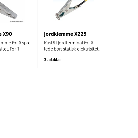
e X90
Jordklemme X225
lemme for å spre
Rustfri jordterminal for å
sitet. For 1-
lede bort statisk elektrisitet.
Lengde 237 mm,
For 1-lederkabel. Lengde
3 artiklar
ed 2 spisser av
122 mm, gap 30 mm.
ATEXII3GD, SIRA 02
ATEX9381