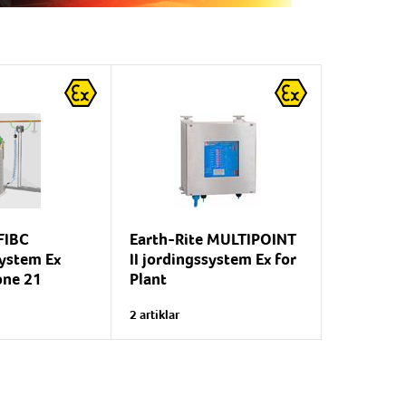
FIBC
Earth-Rite MULTIPOINT
system Ex
II jordingssystem Ex for
one 21
Plant
kkert
Bakker opptil 8 punkter i
2 artiklar
em Earth-Rite®
anlegget ditt. Alle de 8
 med
kanalene har en
 for å avlede
hjelpekontakt som kan
isitet under
brukes til å blokkere pumper,
..
ventiler og/eller...