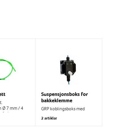
ett
Suspensjonsboks for
bakkeklemme
t.
n Ø 7 mm / 4
GRP koblingsboks med
blå Ø 8 mm / 1
nylonpinne for -hengende
2 artiklar
bakkeklemme i ro.