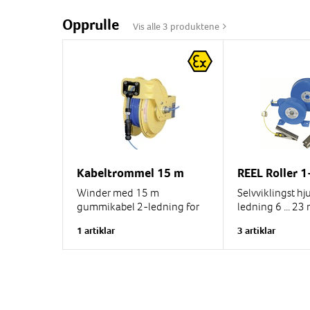
Rustfri utformi
Lengde...
Opprulle
Vis alle 3 produktene
Kabeltrommel 15 m
REEL Roller 1
Winder med 15 m
Selvviklingst hj
gummikabel 2-ledning for
ledning 6 ... 23 
jording, laget av lakkert
1 artiklar
3 artiklar
stålplate med automatisk
Hylster av lakker
tilbakespolingsfunksjon. Kan
Galvanisert plas
leveres med...
lederkabel.
Leveres med elle