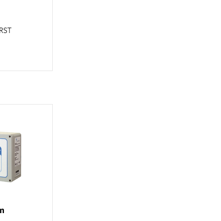
ØRST
on