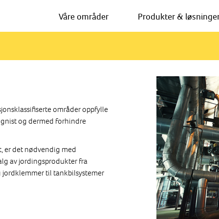
Våre områder
Produkter & løsninge
jonsklassifiserte områder oppfylle
ke gnist og dermed forhindre
rt, er det nødvendig med
alg av jordingsprodukter fra
g jordklemmer til tankbilsystemer