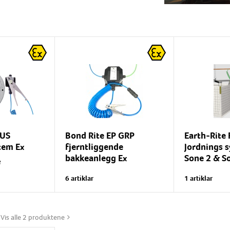
LUS
Bond Rite EP GRP
Earth-Rite 
tem Ex
fjerntliggende
Jordnings 
bakkeanlegg Ex
Sone 2 & S
e
 med grønne
For jording av opp til 10 fat
Eksplosjonssi
6 artiklar
1 artiklar
de lysdioder
eller objekter. For 230 V
jordingssyst
od
strømforsyning. Velg
FIBC-system
og intakt
strømforsyning for
plastkapsling
plassering i eller utenfor...
statisk elektr
Vis alle 2 produktene
håndtering av.