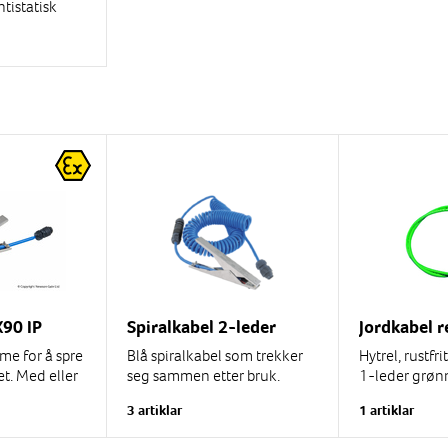
ntistatisk
ter skoenes
le
en løkke
90 IP
Spiralkabel 2-leder
Jordkabel r
me for å spre
Blå spiralkabel som trekker
Hytrel, rustfrit
tet. Med eller
seg sammen etter bruk.
1-leder grøn
ralkabel i
Kombinerer lav elektrisk
mm. 2-leder 
3 artiklar
1 artiklar
gder
motstand med høy
mm.
mekanisk holdbarhet.