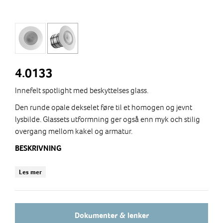
4.0133
Innefelt spotlight med beskyttelses glass.
Den runde opale dekselet føre til et homogen og jevnt
lysbilde. Glassets utformning ger også enn myk och stilig
overgang mellom kakel og armatur.
BESKRIVNING
Stomme av V4A rustfritt stål
Les mer
Beskyttelsesklasse IP68 ned til 5m vanndubde
Rundt opalt plastikk glass
Multichip LED 350mA, 6000K, 4500K,3000K eller RGB
Diffust homogent lys
Dokumenter & lenker