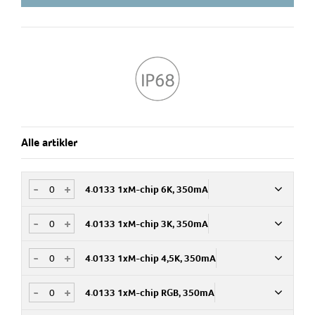
Inkludert 3m kabel
For golv og veggmontasje.
Alle artikler
-
+
4.0133 1xM-chip 6K, 350mA
-
+
4.0133 1xM-chip 3K, 350mA
Art.nr
774800
-
+
4.0133 1xM-chip 4,5K, 350mA
Art.nr
774802
Armaturtype
Bassenge, Infellt
-
+
4.0133 1xM-chip RGB, 350mA
Art.nr
774801
Armaturtype