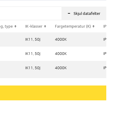
-
Skjul datafelter
g, type
g, type
IK-klasser
IK-klasser
Fargetemperatur (K)
Fargetemperatur (K)
IP-klasse
IP-klasse
IK11, 50J
IK11, 50J
4000K
4000K
IP 55
IP 55
IK11, 50J
IK11, 50J
4000K
4000K
IP 55
IP 55
IK11, 50J
IK11, 50J
4000K
4000K
IP 55
IP 55