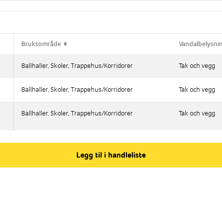
Bruksområde
Bruksområde
Vandalbelysnin
Vandalbelysnin
Ballhaller, Skoler, Trappehus/Korridorer
Ballhaller, Skoler, Trappehus/Korridorer
Tak och vegg
Tak och vegg
Ballhaller, Skoler, Trappehus/Korridorer
Ballhaller, Skoler, Trappehus/Korridorer
Tak och vegg
Tak och vegg
Ballhaller, Skoler, Trappehus/Korridorer
Ballhaller, Skoler, Trappehus/Korridorer
Tak och vegg
Tak och vegg
Legg til i handleliste