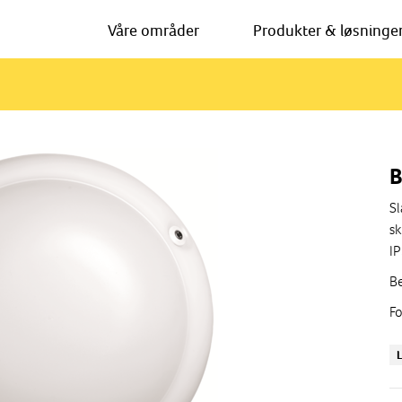
Våre områder
Produkter & løsninge
B
Sl
sk
IP
Be
Fo
Le