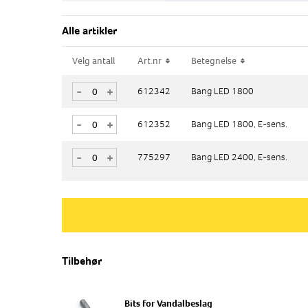
Alle artikler
Velg antall
Velg antall
Art.nr
Art.nr
Betegnelse
Betegnelse
-
-
+
+
612342
612342
Bang LED 1800
Bang LED 1800
-
-
+
+
612352
612352
Bang LED 1800, E-sens.
Bang LED 1800, E-sens.
-
-
+
+
775297
775297
Bang LED 2400, E-sens.
Bang LED 2400, E-sens.
Tilbehør
Bits for Vandalbeslag