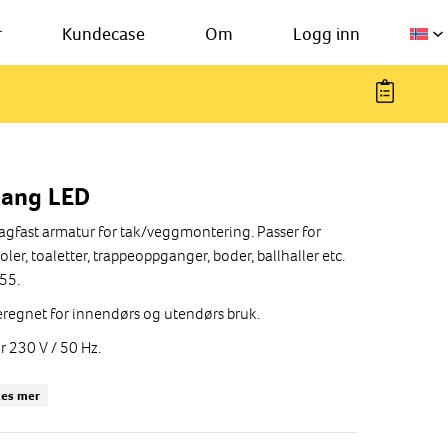
r
Kundecase
Om
Logg inn
ang LED
agfast armatur for tak/veggmontering. Passer for
oler, toaletter, trappeoppganger, boder, ballhaller etc.
55.
regnet for innendørs og utendørs bruk.
r 230 V / 50 Hz.
veres inkl. diode lyskilde.
Les mer