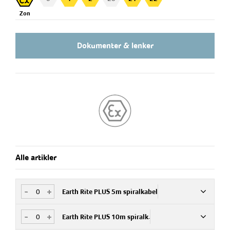
Exd foringsrør med hull for 7x M20
Zon
kabelgjennomføringer eller blindpropp.
Kabelgjennomføringssett bestilles separat. Se tilbehør
Dokumenter & lenker
nederst på denne siden
Alle artikler
-
+
Earth Rite PLUS 5m spiralkabel
-
+
Earth Rite PLUS 10m spiralk.
Art.nr
129860