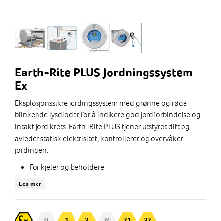
Earth-Rite PLUS Jordningssystem
Ex
Eksplosjonssikre jordingssystem med grønne og røde
blinkende lysdioder for å indikere god jordforbindelse og
intakt jord krets. Earth-Rite PLUS tjener utstyret ditt og
avleder statisk elektrisitet, kontrollerer og overvåker
jordingen.
For kjeler og beholdere
For jernbanevogner
Les mer
Leveres med rustfri jordklemme og spiralkabel eller
oppruller
Med 2xNO hjelpekontakter.
0
1
2
20
21
22