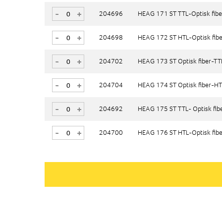
-
-
+
+
204696
204696
HEAG 171 ST TTL-Optisk fibe
HEAG 171 ST TTL-Optisk fibe
-
-
+
+
204698
204698
HEAG 172 ST HTL-Optisk fibe
HEAG 172 ST HTL-Optisk fibe
-
-
+
+
204702
204702
HEAG 173 ST Optisk fiber-TT
HEAG 173 ST Optisk fiber-TT
-
-
+
+
204704
204704
HEAG 174 ST Optisk fiber-H
HEAG 174 ST Optisk fiber-H
-
-
+
+
204692
204692
HEAG 175 ST TTL- Optisk fib
HEAG 175 ST TTL- Optisk fib
-
-
+
+
204700
204700
HEAG 176 ST HTL-Optisk fibe
HEAG 176 ST HTL-Optisk fibe