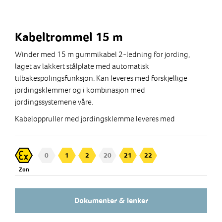
Kabeltrommel 15 m
Winder med 15 m gummikabel 2-ledning for jording,
laget av lakkert stålplate med automatisk
tilbakespolingsfunksjon. Kan leveres med forskjellige
jordingsklemmer og i kombinasjon med
jordingssystemene våre.
Kabeloppruller med jordingsklemme leveres med
hurtigkobling mellom jordingsklemme og kabel.
0
1
2
20
21
22
Zon
Dokumenter & lenker