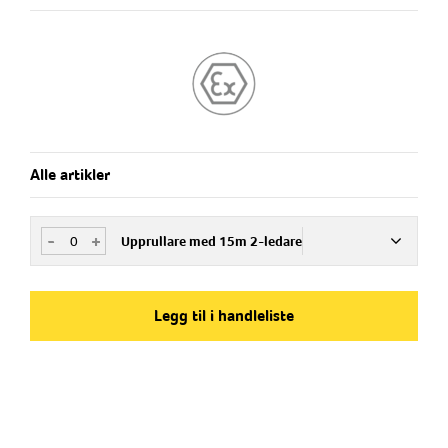
Alle artikler
-
+
Upprullare med 15m 2-ledare
Art.nr
129010
Legg til i handleliste
Bruksområde
Ex-område
Lengde (m)