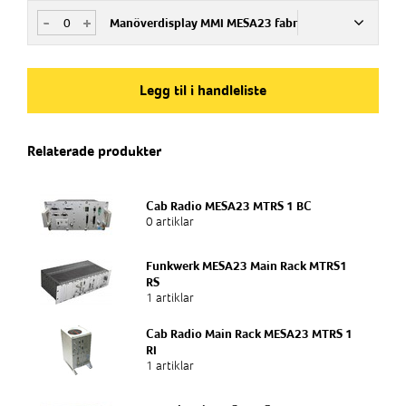
-
+
Manöverdisplay MMI MESA23 fabr
Art.nr
779693
Legg til i handleliste
Produkttype
Relaterade produkter
Funkwerk Cab Radio, 8W
Tilbehør
Cab Radio MESA23 MTRS 1 BC
Funkwerk Cab Radio
0 artiklar
Funkwerk MESA23 Main Rack MTRS1
RS
1 artiklar
Cab Radio Main Rack MESA23 MTRS 1
RI
1 artiklar