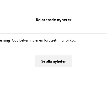
Relaterade nyheter
God belysning er en forutsetning for komfort og sikkerhet i våre offentlige miljøer. Samtidig er hærverk et vanlig problem, spesielt på bortgjemte steder hvor lysbehovet er størst.
lysning
Se alla nyheter