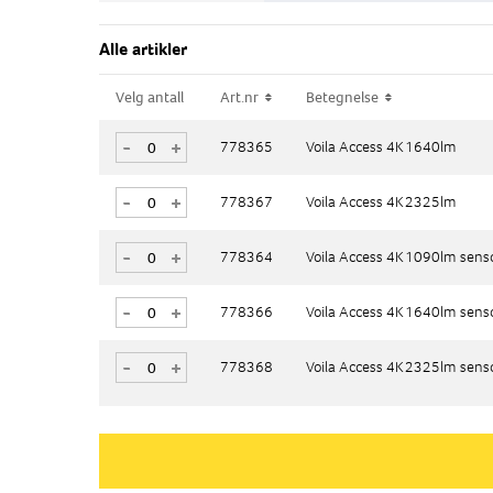
Alle artikler
Velg antall
Velg antall
Art.nr
Art.nr
Betegnelse
Betegnelse
-
-
+
+
778365
778365
Voila Access 4K 1640lm
Voila Access 4K 1640lm
-
-
+
+
778367
778367
Voila Access 4K 2325lm
Voila Access 4K 2325lm
-
-
+
+
778364
778364
Voila Access 4K 1090lm sens
Voila Access 4K 1090lm sens
-
-
+
+
778366
778366
Voila Access 4K 1640lm sens
Voila Access 4K 1640lm sens
-
-
+
+
778368
778368
Voila Access 4K 2325lm sens
Voila Access 4K 2325lm sens