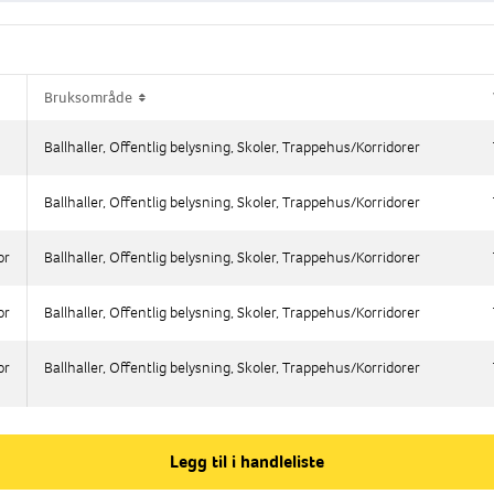
Bruksområde
Bruksområde
Ballhaller, Offentlig belysning, Skoler, Trappehus/Korridorer
Ballhaller, Offentlig belysning, Skoler, Trappehus/Korridorer
Ballhaller, Offentlig belysning, Skoler, Trappehus/Korridorer
Ballhaller, Offentlig belysning, Skoler, Trappehus/Korridorer
or
or
Ballhaller, Offentlig belysning, Skoler, Trappehus/Korridorer
Ballhaller, Offentlig belysning, Skoler, Trappehus/Korridorer
or
or
Ballhaller, Offentlig belysning, Skoler, Trappehus/Korridorer
Ballhaller, Offentlig belysning, Skoler, Trappehus/Korridorer
or
or
Ballhaller, Offentlig belysning, Skoler, Trappehus/Korridorer
Ballhaller, Offentlig belysning, Skoler, Trappehus/Korridorer
Legg til i handleliste