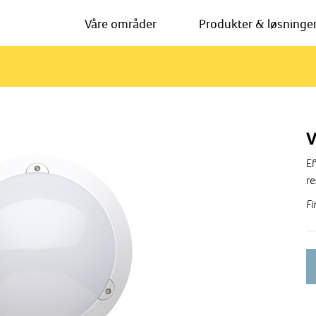
Våre områder
Produkter & løsninge
V
Ef
re
Fi