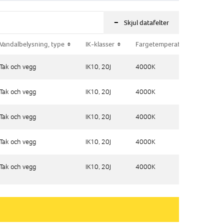
-
Skjul datafelter
Vandalbelysning, type
Vandalbelysning, type
IK-klasser
IK-klasser
Fargetemperatur (K)
Fargetemperatur (K)
IP
IP
Tak och vegg
Tak och vegg
IK10, 20J
IK10, 20J
4000K
4000K
IP
IP
Tak och vegg
Tak och vegg
IK10, 20J
IK10, 20J
4000K
4000K
IP
IP
Tak och vegg
Tak och vegg
IK10, 20J
IK10, 20J
4000K
4000K
IP
IP
Tak och vegg
Tak och vegg
IK10, 20J
IK10, 20J
4000K
4000K
IP
IP
Tak och vegg
Tak och vegg
IK10, 20J
IK10, 20J
4000K
4000K
IP
IP