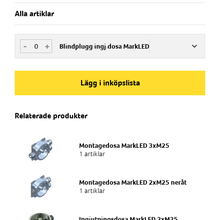
Alla artiklar
-
+
Blindplugg ingj.dosa MarkLED
Art.nr
776633
Lägg i inköpslista
Produkttyp
Relaterade produkter
Utrymning tunnlar
Tillbehör
Montagedosa MarkLED 3xM25
Blindplugg
1 artiklar
Montagedosa MarkLED 2xM25 neråt
1 artiklar
Ingjutningsdosa MarkLED 2xM25