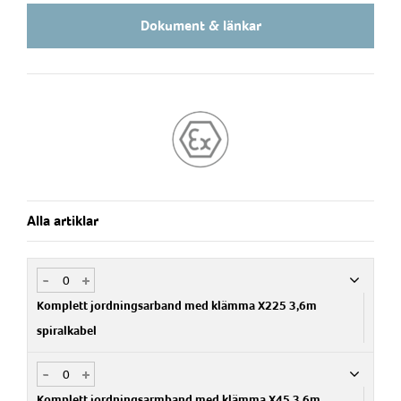
Dokument & länkar
Alla artiklar
-
+
Komplett jordningsarband med klämma X225 3,6m
spiralkabel
-
+
Art.nr
776354
Komplett jordningsarmband med klämma X45 3,6m