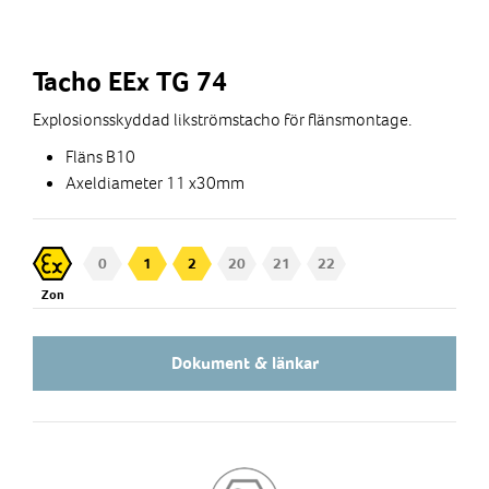
Tacho EEx TG 74
Explosionsskyddad likströmstacho för flänsmontage.
Fläns B10
Axeldiameter 11 x30mm
0
1
2
20
21
22
Zon
Dokument & länkar