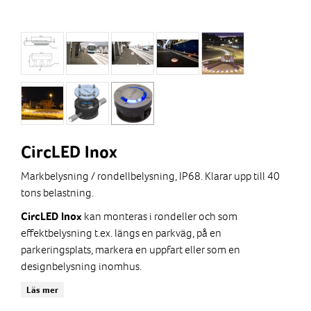
CircLED Inox
Markbelysning / rondellbelysning, IP68. Klarar upp till 40
tons belastning.
kan monteras i rondeller och som
CircLED Inox
effektbelysning t.ex. längs en parkväg, på en
parkeringsplats, markera en uppfart eller som en
designbelysning inomhus.
är så robusta att de tål att köras över
LED-belysningen
Läs mer
med fordon. Produkterna finns för infällt montage både