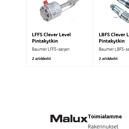
LFFS Clever Level
LBFS Clever L
Pintakytkin
Pintakytkin
Baumer LFFS-sarjan
Baumer LBFS-sa
pintakytkin soveltuu
pintakytkin sov
2 artikkelit
2 artikkelit
erilaisten nesteiden ,
erilaisten neste
rakeiden ja jauheiden
rakeiden ja jau
pinnankorkeuden
pinnankorkeud
valvontaan erilaisissa...
valvontaan erilai
Toimialamme
Rakennukset