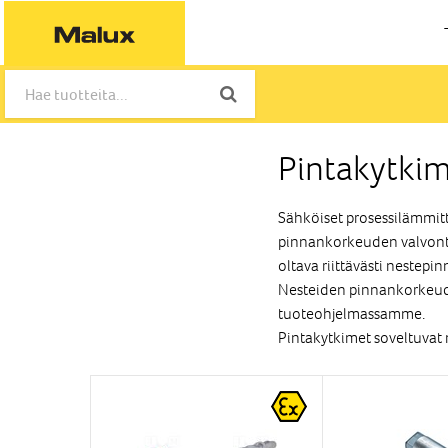
Pintakytkim
Sähköiset prosessilämmitt
pinnankorkeuden valvont
oltava riittävästi nestepi
Nesteiden pinnankorkeude
tuoteohjelmassamme.
Pintakytkimet soveltuvat 