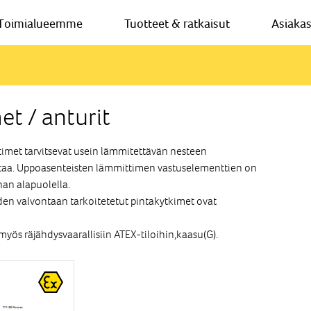
Toimialueemme
Tuotteet & ratkaisut
Asiaka
et / anturit
imet tarvitsevat usein lämmitettävän nesteen
aa. Uppoasenteisten lämmittimen vastuselementtien on
nnan alapuolella.
n valvontaan tarkoitetetut pintakytkimet ovat
myös räjähdysvaarallisiin ATEX-tiloihin,kaasu(G).