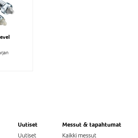
evel
rjan
eltuu
iden ,
heiden
en
sissa...
Uutiset
Messut & tapahtumat
Uutiset
Kaikki messut