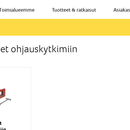
Toimialueemme
Tuotteet & ratkaisut
Asiaka
eet ohjauskytkimiin
t
iin