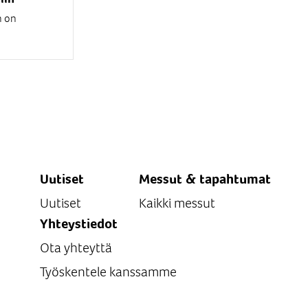
n on
 eri
mm.
painikesuojaa
asku
s.
Uutiset
Messut & tapahtumat
Uutiset
Kaikki messut
Yhteystiedot
Ota yhteyttä
Työskentele kanssamme