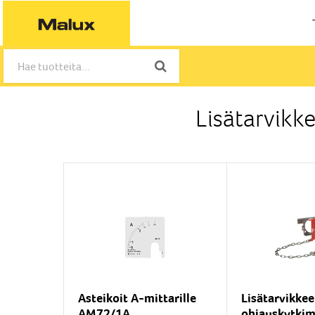
Lisätarvikk
Asteikoit A-mittarille
Lisätarvikkee
AM72/1A
ohjauskytkim