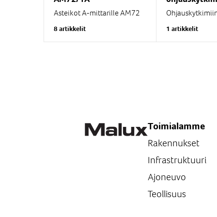
Asteikot A-mittarille AM72
Ohjauskytkimii
1A virtamuuntaja.
saatavissa useita
8 artikkelit
1 artikkelit
lisätarvikkeita 
Skaalat 0/4-20mA
suojakaulusta, 
amppeerimittarille tilataan
kannella, kilpit
yhdessä mittarin kanssa
nimikylteille ym
kalibroinnin takia.
Toimialamme
Rakennukset
Infrastruktuuri
Ajoneuvo
Teollisuus