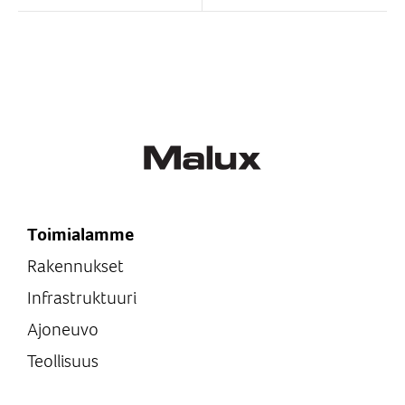
suihkulähteiden ja
Suojausluokka IP68 -
ulkokohteiden
veden syvyys jopa 3 metriä.
valaistukseen.
Ajovalo...
Valmistettu kokonaan
ruostumattomasta...
Toimialamme
Rakennukset
Infrastruktuuri
Ajoneuvo
Teollisuus