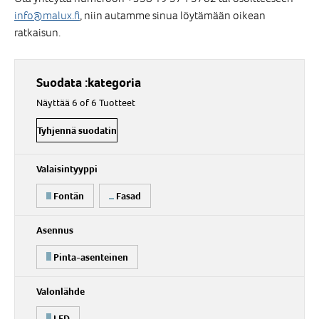
info@malux.fi
, niin autamme sinua löytämään oikean
ratkaisun.
Suodata :kategoria
Näyttää 6 of 6 Tuotteet
Tyhjennä suodatin
Valaisintyyppi
Fontän
Fasad
Asennus
Pinta-asenteinen
Valonlähde
LED