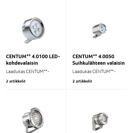
CENTUM°° 4.0100 LED-
CENTUM°° 4.0050
kohdevalaisin
Suihkulähteen valaisin
Laadukas CENTUM°°-
Laadukas CENTUM°°-
sarjan pinta-asennettava
sarjan pinta-asennettava
2 artikkelit
2 artikkelit
valaisin mm.
valaisin mm. pienten ja
keskikokoisten ja suurten
keskikokoisten
suihkulähteiden,
suihkulähteiden
rakennusten ja
valaisemiseen. Soveltuu
ulkoalueiden...
sekä...