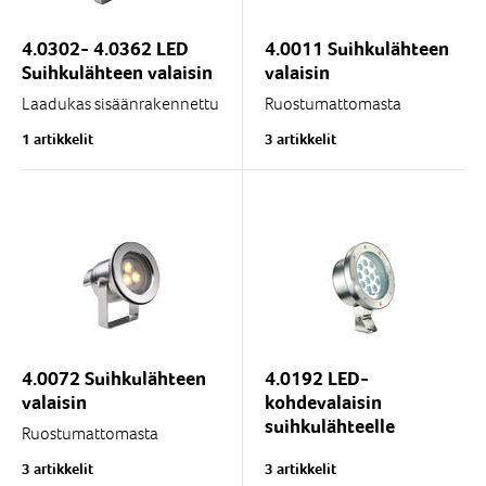
4.0302- 4.0362 LED
4.0011 Suihkulähteen
Suihkulähteen valaisin
valaisin
Laadukas sisäänrakennettu
Ruostumattomasta
Wibren LED-valaistus
teräksestä valmistettu
1 artikkelit
3 artikkelit
suihkulähteille.
suihkulähde valaistus
pienille suihkulähteille ja
Valmistettu
vesipeleille.
ruostumattomasta
teräksestä ja sitä...
Suojausluokka IP68 -...
4.0072 Suihkulähteen
4.0192 LED-
valaisin
kohdevalaisin
suihkulähteelle
Ruostumattomasta
teräksestä valmistettu
Laadukas pinta-
3 artikkelit
3 artikkelit
suihkulähteen valaistus
asennettava valaisin