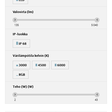
Valovirta (lm)
135
5 040
IP-luokka
IP 68
Värilämpötila kelvin (K)
3000
4500
6000
RGB
Teho (W) (W)
2
43