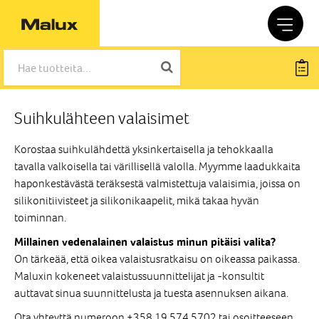
Suihkulähteen valaisimet
Korostaa suihkulähdettä yksinkertaisella ja tehokkaalla
tavalla valkoisella tai värillisellä valolla. Myymme laadukkaita
haponkestävästä teräksestä valmistettuja valaisimia, joissa on
silikonitiivisteet ja silikonikaapelit, mikä takaa hyvän
toiminnan.
Millainen vedenalainen valaistus minun pitäisi valita?
On tärkeää, että oikea valaistusratkaisu on oikeassa paikassa.
Maluxin kokeneet valaistussuunnittelijat ja -konsultit
auttavat sinua suunnittelusta ja tuesta asennuksen aikana.
Ota yhteyttä numeroon +358 19 574 5702 tai osoitteeseen