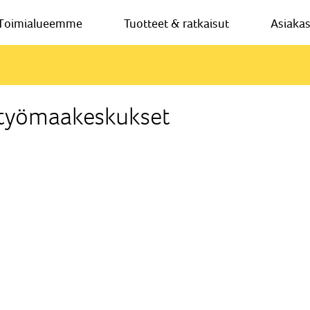
Toimialueemme
Tuotteet & ratkaisut
Asiaka
t työmaakeskukset