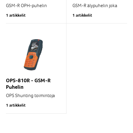
GSM-R OPH-puhelin
GSM-R älypuhelin joka
vaativaan käyttöön
täyttää rautatie EIRENE FRS
1 artikkelit
1 artikkelit
ratapihalla ja
8.0 sekä SRS 16.0
rautatieliikenteessä.
vaatimukset.
Täyttää EIRENE FRS 8.0.0
sekä SRS...
Kaksi SIM-korttipaikkaa
GSM-R...
OPS-810R - GSM-R
Puhelin
OPS Shunting toimintoja
tukeva GSM-R puhelin
1 artikkelit
vaativaan käyttöön
ratapiha-alueella. Täyttää
EIRENE FRS 8.0.0 ja SRS...