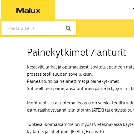
Painekytkimet / anturit
Kestävät, tarkat ja optimaalisesti sovitetut paineen mi
prosessiteollisuuden sovelluksiin.
Paineanturit, painelähettimet ja painekytkimet.
Suhteellinen paine, absoluuttinen paine ja tyhjön mitt
Monipuolisesta tuotemallistossa on versiot teollisuude
esim. räjähdysvaarallisiin tiloihin (ATEX) tai erityistä pu
Tuotevalikoimassamme on myös LVI-tekniikassa käyte
kytkimet ja lähettimet (ExBin , ExCos-P).