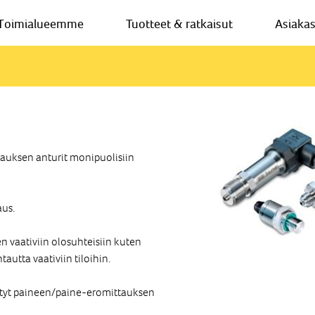
Toimialueemme
Tuotteet & ratkaisut
Asiaka
ttauksen anturit monipuolisiin
aus.
n vaativiin olosuhteisiin kuten
htautta vaativiin tiloihin.
tyt paineen/paine-eromittauksen