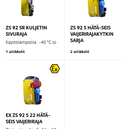
ZS 92 SR KULJETIN
ZS 92 S HÄTÄ-SEIS
SIVURAJA
VAIJERIRAJAKYTKIN
SARJA
Käyttölämpötila : -40 °C to
+85 °C
Käyttölämpötila : -40°C ..
1 artikkelit
2 artikkelit
Runko korrosioota
+85°C
kestävästä alumiinista
Runko korrosioota
Ruuvit ja rulla :...
kestävästä alumiinista
KST Malli Thermoset...
EX ZS 92 S 22 HÄTÄ-
SEIS VAIJERIRAJA