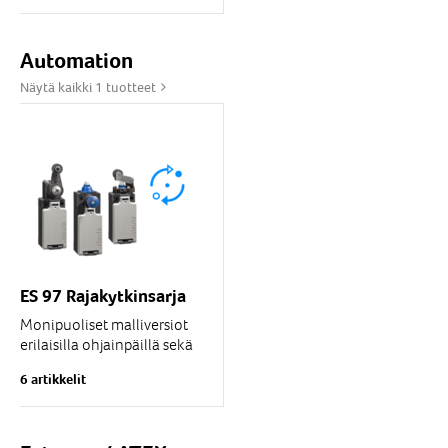
Monipuoliset malliversiot
erilaisilla ohjainpäillä...
Automation
Näytä kaikki 1 tuotteet
ES 97 Rajakytkinsarja
Monipuoliset malliversiot
erilaisilla ohjainpäillä sekä
koskettimilla
6 artikkelit
Termoplastinen kotelo
Kaksoiseristetty rakenne
IP 67
Ruuvi...