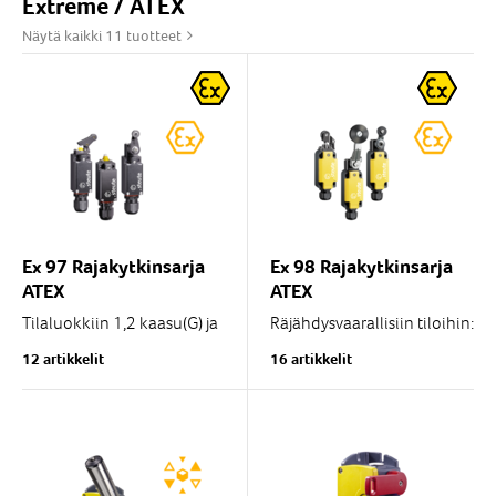
Extreme / ATEX
Näytä kaikki 11 tuotteet
Ex 97 Rajakytkinsarja
Ex 98 Rajakytkinsarja
ATEX
ATEX
Tilaluokkiin 1,2 kaasu(G) ja
Räjähdysvaarallisiin tiloihin:
21,22 pöly(D)
Tilaluokat 1 ja 2 sekä 21 ja
12 artikkelit
16 artikkelit
22
Tamb. -60°C...+55°C
Käyttölämpötila min -40 °C
Vahva...
IP 66