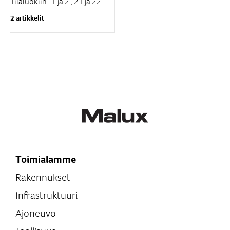
Tilaluokiin : 1 ja 2 , 21 ja 22
Käyttölämpötila : Jopa –30
2 artikkelit
°C … +65 °C (Optio)
Runko...
Toimialamme
Rakennukset
Infrastruktuuri
Ajoneuvo