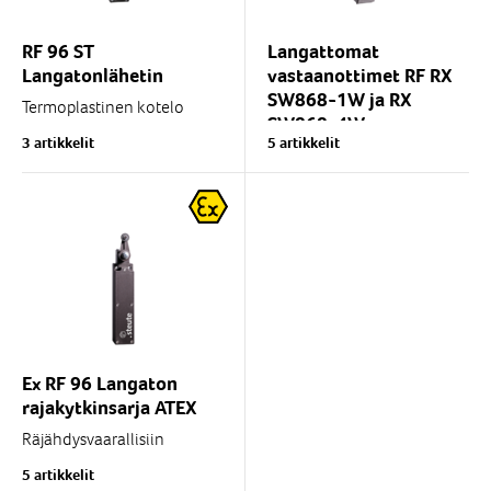
RF 96 ST
Langattomat
Langatonlähetin
vastaanottimet RF RX
SW868-1W ja RX
Termoplastinen kotelo
SW868-4W
Suunnittelu EN 50047
3 artikkelit
5 artikkelit
mukaan
Langaton sWave®-
sWave® langaton
tekniikka
teknologia
1 tai 4 potentiaalivapaata
(SW868=Eurooppa, Kiina /
relelähtöä
SW915=Usa, Kanada,
1 tai 4 vaihtokosketinta
Mexico, Australia /...
Lähettimen/vastaanottimen...
Ex RF 96 Langaton
rajakytkinsarja ATEX
Räjähdysvaarallisiin
tiloihin: Tilaluokat 1 ja 2
5 artikkelit
sekä 21 ja 22