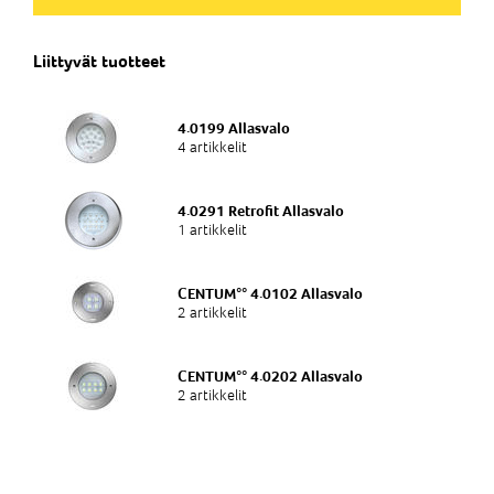
Bassäng
Asennus
Uppoasennus seinä
Valaisintyyppi
Liittyvät tuotteet
Bassäng
Asennus
Uppoasennus seinä
Valonlähde
LED
Asennus
4.0199 Allasvalo
Uppoasennus seinä
4 artikkelit
Valonlähde
LED
Valovirta
3450lm
Valonlähde
4.0291 Retrofit Allasvalo
LED
Valovirta
1 artikkelit
3225lm
Värilämpötila kelvin (K)
6000
Valovirta
CENTUM°° 4.0102 Allasvalo
Värilämpötila kelvin (K)
2 artikkelit
4500
Teho (W)
Värilämpötila kelvin (K)
42W
RGB
CENTUM°° 4.0202 Allasvalo
Teho (W)
2 artikkelit
42W
Teho (W)
85W