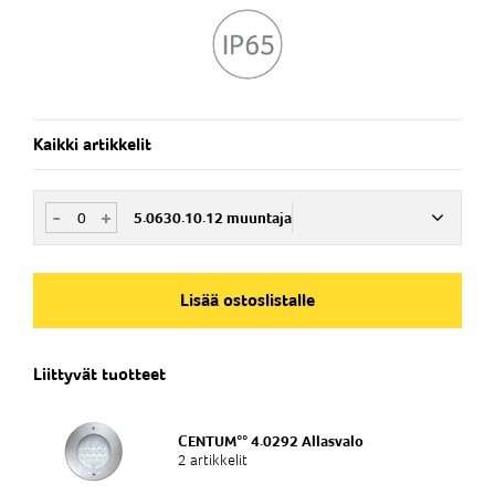
Kaikki artikkelit
-
+
5.0630.10.12 muuntaja
Nim. Nro
WI506301012
Lisää ostoslistalle
IP-luokka
Liittyvät tuotteet
IP 65
CENTUM°° 4.0292 Allasvalo
2 artikkelit