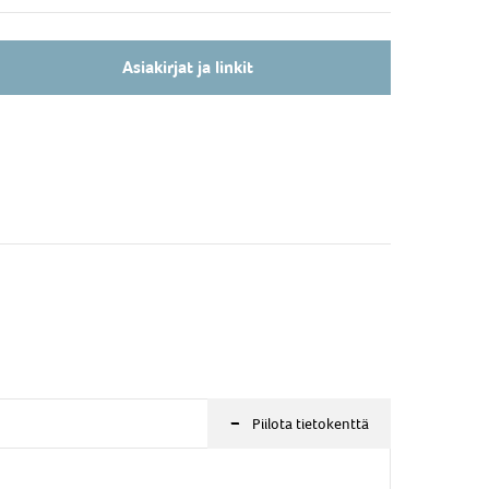
5m RF Cable
Asiakirjat ja linkit
Palosuojattu LTE kaapeli ajoneuvoasennuksiin
-
Piilota tietokenttä