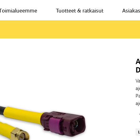
Toimialueemme
Tuotteet & ratkaisut
Asiaka
A
D
V
aj
Pa
aj
L