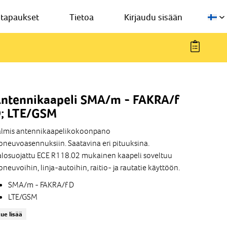
stapaukset
Tietoa
Kirjaudu sisään
ntennikaapeli SMA/m - FAKRA/f
; LTE/GSM
almis antennikaapelikokoonpano
oneuvoasennuksiin. Saatavina eri pituuksina.
losuojattu ECE R118.02 mukainen kaapeli soveltuu
oneuvoihin, linja-autoihin, raitio- ja rautatie käyttöön.
SMA/m - FAKRA/f D
LTE/GSM
RG58
ue lisää
ECE R118.02 Flame resistant