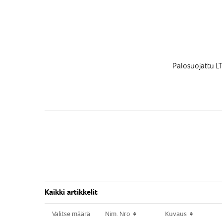
Palosuojattu L
Kaikki artikkelit
Valitse määrä
Valitse määrä
Nim. Nro
Nim. Nro
Kuvaus
Kuvaus