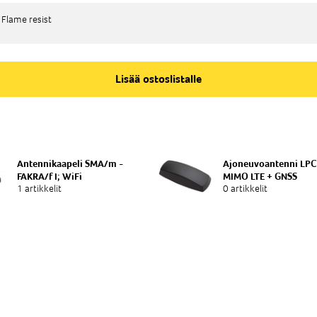
Flame resist
Flame resist
Lisää ostoslistalle
Antennikaapeli SMA/m -
Ajoneuvoantenni LP
FAKRA/f I; WiFi
MIMO LTE + GNSS
1 artikkelit
0 artikkelit