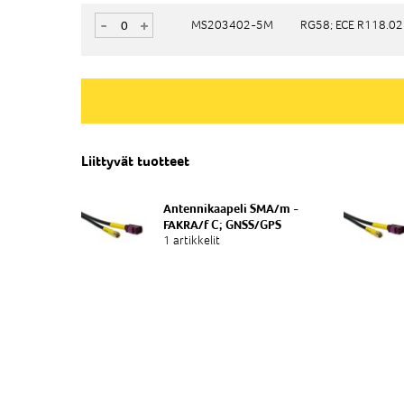
-
-
+
+
MS203402-5M
MS203402-5M
RG58; ECE R118.02 
RG58; ECE R118.02 
Liittyvät tuotteet
Antennikaapeli SMA/m -
FAKRA/f C; GNSS/GPS
1 artikkelit