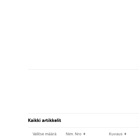
Kaikki artikkelit
Valitse määrä
Valitse määrä
Nim. Nro
Nim. Nro
Kuvaus
Kuvaus