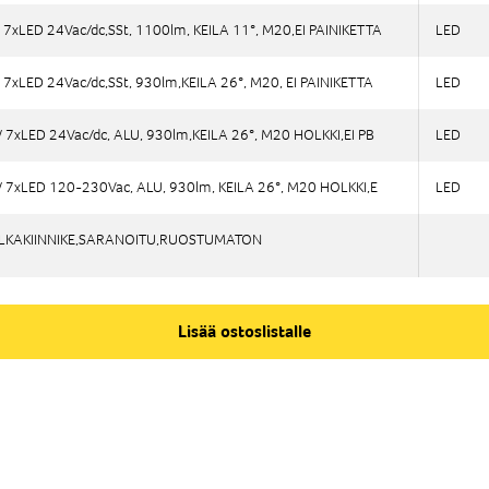
la
xLED 24Vac/dc,SSt, 1100lm, KEILA 11°, M20,EI PAINIKETTA
xLED 24Vac/dc,SSt, 1100lm, KEILA 11°, M20,EI PAINIKETTA
LED
LED
ka
ja
xLED 24Vac/dc,SSt, 930lm,KEILA 26°, M20, EI PAINIKETTA
xLED 24Vac/dc,SSt, 930lm,KEILA 26°, M20, EI PAINIKETTA
LED
LED
ti
7xLED 24Vac/dc, ALU, 930lm,KEILA 26°, M20 HOLKKI,EI PB
7xLED 24Vac/dc, ALU, 930lm,KEILA 26°, M20 HOLKKI,EI PB
LED
LED
7xLED 120-230Vac, ALU, 930lm, KEILA 26°, M20 HOLKKI,E
7xLED 120-230Vac, ALU, 930lm, KEILA 26°, M20 HOLKKI,E
LED
LED
ALKAKIINNIKE,SARANOITU,RUOSTUMATON
ALKAKIINNIKE,SARANOITU,RUOSTUMATON
Lisää ostoslistalle