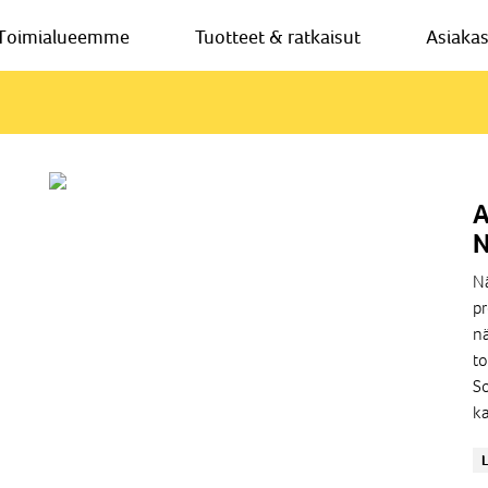
Toimialueemme
Tuotteet & ratkaisut
Asiaka
A
N
Nä
pr
nä
to
So
k
+ 
L
-