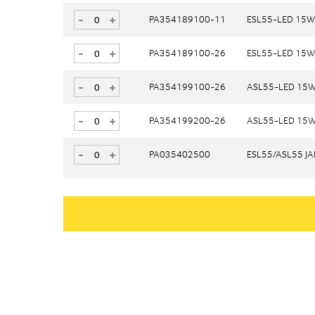
-
-
+
+
PA354189100-11
PA354189100-11
ESL55-LED 15W 7
ESL55-LED 15W 7
-
-
+
+
PA354189100-26
PA354189100-26
ESL55-LED 15W 7
ESL55-LED 15W 7
-
-
+
+
PA354199100-26
PA354199100-26
ASL55-LED 15W 
ASL55-LED 15W 
-
-
+
+
PA354199200-26
PA354199200-26
ASL55-LED 15W 
ASL55-LED 15W 
-
-
+
+
PA035402500
PA035402500
ESL55/ASL55 J
ESL55/ASL55 J