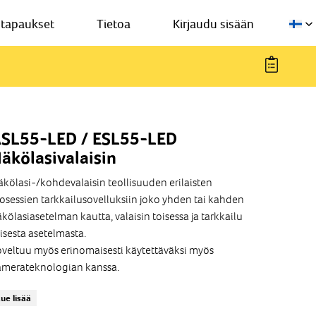
stapaukset
Tietoa
Kirjaudu sisään
SL55-LED / ESL55-LED
äkölasivalaisin
kölasi-/kohdevalaisin teollisuuden erilaisten
osessien tarkkailusovelluksiin joko yhden tai kahden
kölasiasetelman kautta, valaisin toisessa ja tarkkailu
isesta asetelmasta.
veltuu myös erinomaisesti käytettäväksi myös
amerateknologian kanssa.
Runkomateriaalit :
ue lisää
 ASL55 alumiini