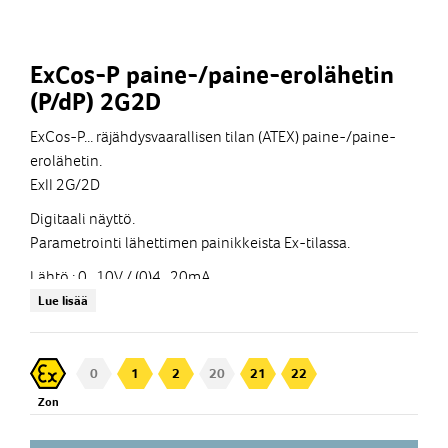
ExCos-P paine-/paine-erolähetin
(P/dP) 2G2D
ExCos-P... räjähdysvaarallisen tilan (ATEX) paine-/paine-
erolähetin.
ExII 2G/2D
Digitaali näyttö.
Parametrointi lähettimen painikkeista Ex-tilassa.
Lähtö : 0...10V / (0)4...20mA
Lue lisää
Syöttö: 24Vac/dc
0
1
2
20
21
22
Zon