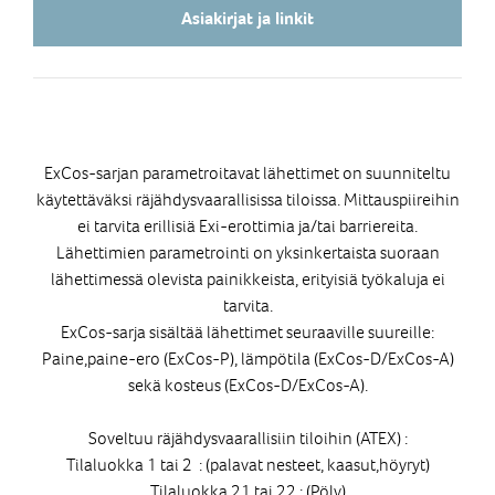
Asiakirjat ja linkit
ExCos-sarjan parametroitavat lähettimet on suunniteltu
käytettäväksi räjähdysvaarallisissa tiloissa. Mittauspiireihin
ei tarvita erillisiä Exi-erottimia ja/tai barriereita.
Lähettimien parametrointi on yksinkertaista suoraan
lähettimessä olevista painikkeista, erityisiä työkaluja ei
tarvita.
ExCos-sarja sisältää lähettimet seuraaville suureille:
Paine,paine-ero (ExCos-P), lämpötila (ExCos-D/ExCos-A)
sekä kosteus (ExCos-D/ExCos-A).
Soveltuu räjähdysvaarallisiin tiloihin (ATEX) :
Tilaluokka 1 tai 2 : (palavat nesteet, kaasut,höyryt)
Tilaluokka 21 tai 22 : (Pöly)