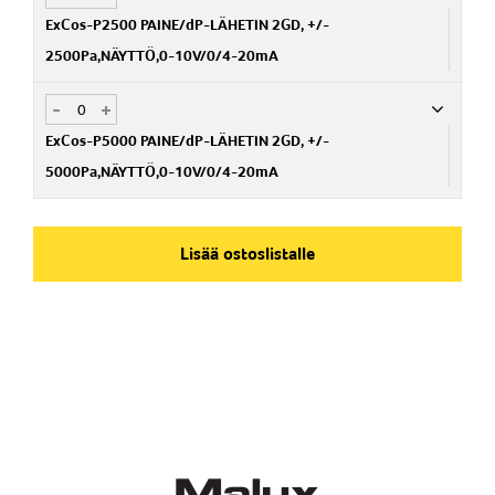
SH082001-125
ExCos-P2500 PAINE/dP-LÄHETIN 2GD, +/-
2500Pa,NÄYTTÖ,0-10V/0/4-20mA
-
+
Nim. Nro
SH082001-250
ExCos-P5000 PAINE/dP-LÄHETIN 2GD, +/-
5000Pa,NÄYTTÖ,0-10V/0/4-20mA
Nim. Nro
SH082001-500
Lisää ostoslistalle