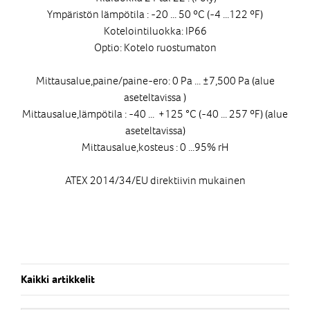
Ympäristön lämpötila : -20 ... 50 ºC (-4 ...122 ºF)
Kotelointiluokka: IP66
Optio: Kotelo ruostumaton
Mittausalue,paine/paine-ero: 0 Pa ... ±7,500 Pa (alue
aseteltavissa )
Mittausalue,lämpötila : -40 ... +125 °C (-40 ... 257 ºF) (alue
aseteltavissa)
Mittausalue,kosteus : 0 ...95% rH
ATEX 2014/34/EU direktiivin mukainen
Kaikki artikkelit