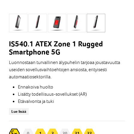
IS540.1 ATEX Zone 1 Rugged
Smartphone 5G
Luonnostaan ​​turvallinen älypuhelin tarjoaa joustavuutta
useiden sovellusvaihtoehtojen ansiosta, erityisesti
automaatiosektorilla.
Ennakoiva huolto
Lisätty todellisuus-sovellukset (AR)
Etävalvonta ja tuki
PTT-videopuhelut
Lue lisää
Tuotantorobottien ja tuotantolinjojen ohjaus ja
yhteistyö
Automaattisten ohjattujen ajoneuvojen (AGV) hallinta
0
1
2
20
21
22