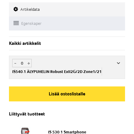
Artikeldata
Egenskaper
Kaikki artikkelit
-
+
IS540.1 ÄLYPUHELIN Robust ExII2G/2D Zone1/21
Nim. Nro
IS224901
Lisää ostoslistalle
Liittyvät tuotteet
IS 530.1 Smartphone