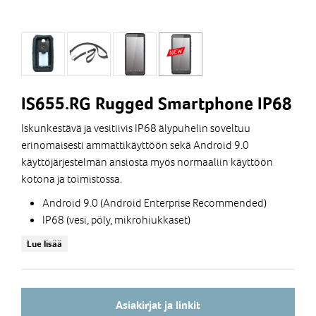
IS655.RG Rugged Smartphone IP68
Iskunkestävä ja vesitiivis IP68 älypuhelin soveltuu
erinomaisesti ammattikäyttöön sekä Android 9.0
käyttöjärjestelmän ansiosta myös normaaliin käyttöön
kotona ja toimistossa.
Android 9.0 (Android Enterprise Recommended)
IP68 (vesi, pöly, mikrohiukkaset)
MIL-STD-810G (pudotus, tärinä, paine, kosteus)
Lue lisää
Sivu-PTT käyttö
5,5" HD näyttö
Kamera 13MP sekä 8MP etukamera
NFC lukija
Asiakirjat ja linkit