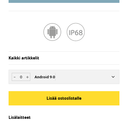
WiFi, Bluetooth 5 LE
Pitkäkestoinen 4200mAh Akku
Dual SIM
LTE 4G / VoLTE, MDM, Zero Touch -tuki
Kysy lisää Private LTE verkkoyhteensopivuudesta sekä
MCPTT käytöistä.
Kaikki artikkelit
-
+
Android 9.0
Nim. Nro
IS20041812
Lisää ostoslistalle
Lisälaitteet