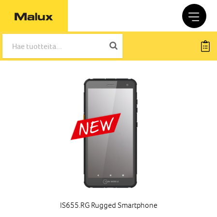
IS655.RG Rugged Smartphone
IS