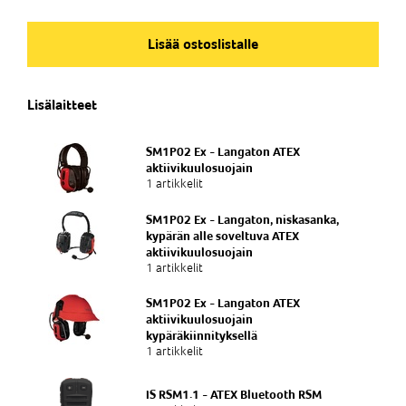
Nim. Nro
IS20041824
Lisää ostoslistalle
Snro 74 030 11
Lisälaitteet
SM1P02 Ex - Langaton ATEX
aktiivikuulosuojain
1 artikkelit
SM1P02 Ex - Langaton, niskasanka,
kypärän alle soveltuva ATEX
aktiivikuulosuojain
1 artikkelit
SM1P02 Ex - Langaton ATEX
aktiivikuulosuojain
kypäräkiinnityksellä
1 artikkelit
IS RSM1.1 - ATEX Bluetooth RSM