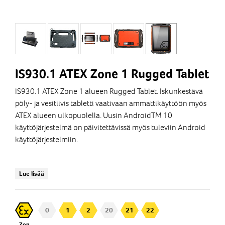
IS930.1 ATEX Zone 1 Rugged Tablet
IS930.1 ATEX Zone 1 alueen Rugged Tablet. Iskunkestävä
pöly- ja vesitiivis tabletti vaativaan ammattikäyttöön myös
ATEX alueen ulkopuolella. Uusin AndroidTM 10
käyttöjärjestelmä on päivitettävissä myös tuleviin Android
käyttöjärjestelmiin.
ATEX Zone 1/21
Lue lisää
AndroidTM 10
ANDROID Enterprise Recommended Rugged Device,
eli järjestelmä päivitykset onnistuvat myös tuleviin
0
1
2
20
21
22
Android järjestelmäversioihin
Zon