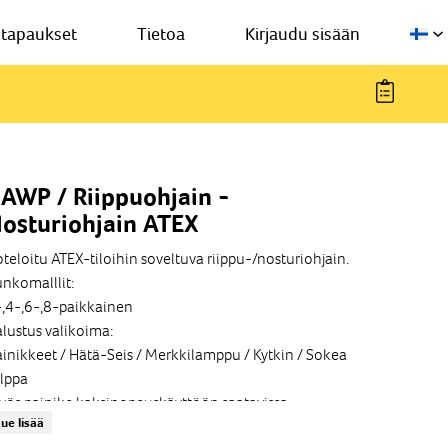
stapaukset
Tietoa
Kirjaudu sisään
AWP / Riippuohjain -
osturiohjain ATEX
teloitu ATEX-tiloihin soveltuva riippu-/nosturiohjain.
nkomalllit:
,4-,6-,8-paikkainen
lustus valikoima:
inikkeet / Hätä-Seis / Merkkilamppu / Kytkin / Sokea
lppa
ös painike kaksinopeuskäyttöön saatavissa.
ue lisää
oskettimet: 1no,1nc,1no+1nc, 2no