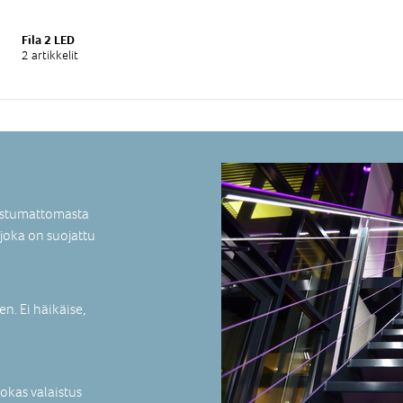
Fila 2 LED
2 artikkelit
uostumattomasta
 joka on suojattu
n. Ei häikäise,
hokas valaistus