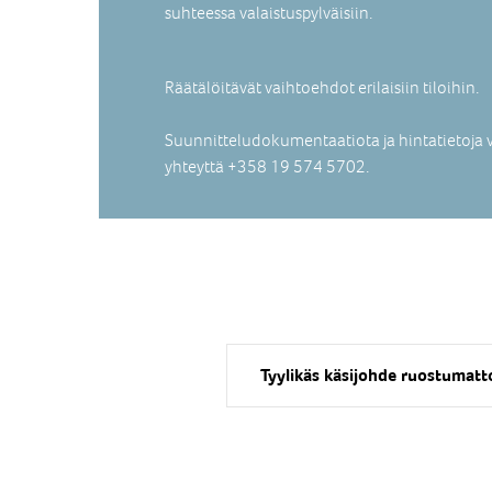
suhteessa valaistuspylväisiin.
Räätälöitävät vaihtoehdot erilaisiin tiloihin.
Suunnitteludokumentaatiota ja hintatietoja 
yhteyttä +358 19 574 5702.
Tyylikäs käsijohde ruostumatt