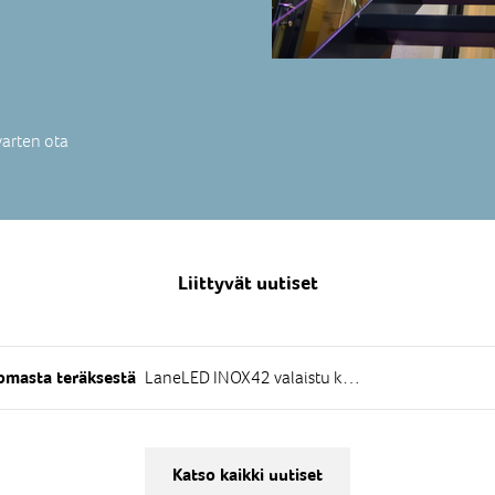
varten ota
Liittyvät uutiset
LaneLED INOX42 valaistu käsijohde
omasta teräksestä
Katso kaikki uutiset