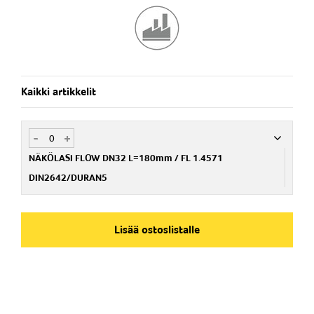
Kaikki artikkelit
-
+
NÄKÖLASI FLOW DN32 L=180mm / FL 1.4571
DIN2642/DURAN5
Nim. Nro
PA020108500
Lisää ostoslistalle
Koko: Yhde tai laippa
DN32