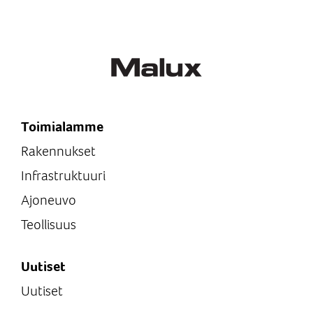
Paineluokka
PN6
Materiaali: Yhde tai runkolaippa
1.4571
Materiaali: Lasi
Borosilikaatti DIN7080
Toimialamme
Rakennukset
Infrastruktuuri
Ajoneuvo
Teollisuus
Uutiset
Uutiset