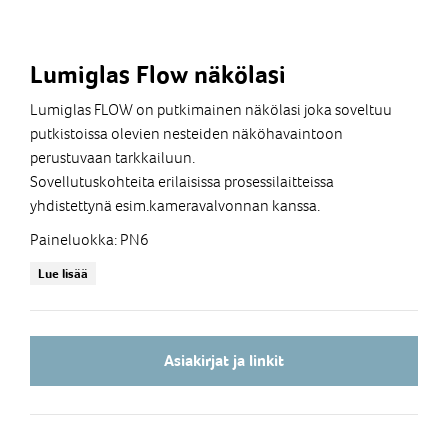
Lumiglas Flow näkölasi
Lumiglas FLOW on putkimainen näkölasi joka soveltuu
putkistoissa olevien nesteiden näköhavaintoon
perustuvaan tarkkailuun.
Sovellutuskohteita erilaisissa prosessilaitteissa
yhdistettynä esim.kameravalvonnan kanssa.
Paineluokka: PN6
Pituudet : 130 ... 600mm ( Katso datalehti )
Lue lisää
Päätylaipat:1.4571/DIN2642
Lasi: DURAN Borosilikaatti,Kirkas,(220C)
Tiivisteet: Silicon
Asiakirjat ja linkit
Pinnapultit: A2