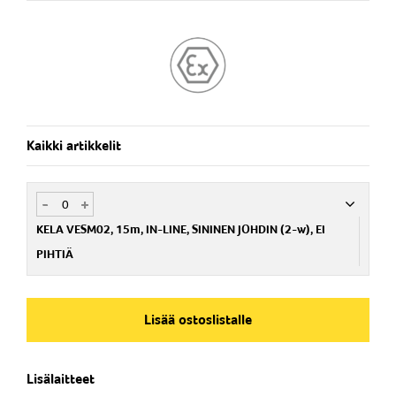
Kaikki artikkelit
-
+
KELA VESM02, 15m, IN-LINE, SININEN JOHDIN (2-w), EI
PIHTIÄ
Nim. Nro
NG129010
Lisää ostoslistalle
Lisälaitteet