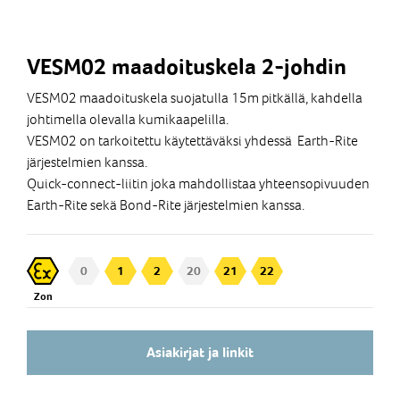
VESM02 maadoituskela 2-johdin
VESM02 maadoituskela suojatulla 15m pitkällä, kahdella
johtimella olevalla kumikaapelilla.
VESM02 on tarkoitettu käytettäväksi yhdessä Earth-Rite
järjestelmien kanssa.
Quick-connect-liitin joka mahdollistaa yhteensopivuuden
Earth-Rite sekä Bond-Rite järjestelmien kanssa.
0
1
2
20
21
22
Zon
Asiakirjat ja linkit