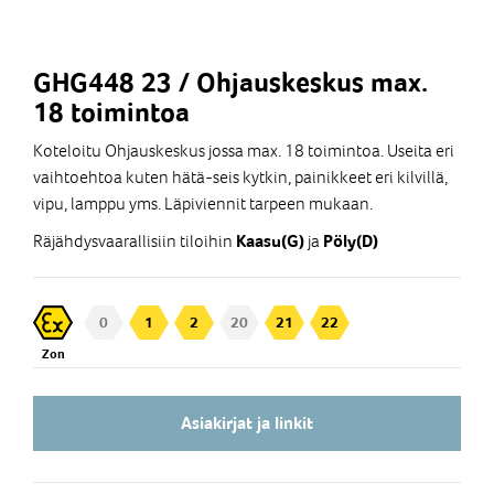
GHG448 23 / Ohjauskeskus max.
18 toimintoa
Koteloitu Ohjauskeskus jossa max. 18 toimintoa. Useita eri
vaihtoehtoa kuten hätä-seis kytkin, painikkeet eri kilvillä,
vipu, lamppu yms. Läpiviennit tarpeen mukaan.
Räjähdysvaarallisiin tiloihin
ja
Kaasu(G)
Pöly(D)
0
1
2
20
21
22
Zon
Asiakirjat ja linkit