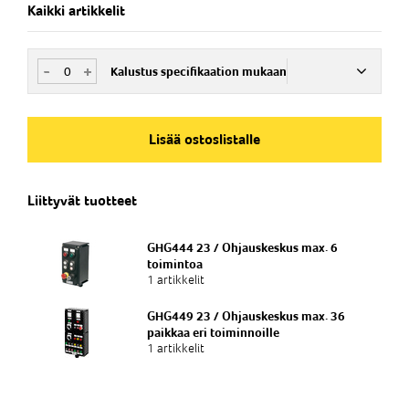
Kaikki artikkelit
-
+
Kalustus specifikaation mukaan
Nim. Nro
SFCE165001
Lisää ostoslistalle
Läpiviennit
Liittyvät tuotteet
1x M20, 2x M25, 1x M32
GHG444 23 / Ohjauskeskus max. 6
toimintoa
1 artikkelit
GHG449 23 / Ohjauskeskus max. 36
paikkaa eri toiminnoille
1 artikkelit