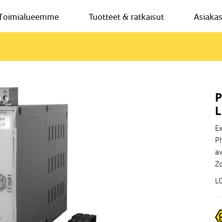
Toimialueemme
Tuotteet & ratkaisut
Asiaka
P
L
Ex
PN
av
Zo
LC