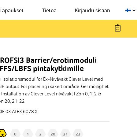
stapaukset
Tietoa
Kirjaudu sisään
ROFSI3 Barrier/erotinmoduli
FFS/LBFS pintakytkimille
i isolationsmodul för Ex-Nivåvakt Clever Level med
P output. För placering i säkert område. Ger möjlighet
 installation av Clever Level nivåvakt i Zon 0, 1, 2 &
n 20, 21, 22
IE 03 ATEX 6078 X
0
1
2
20
21
22