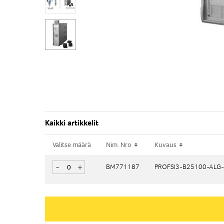
Kaikki artikkelit
Valitse määrä
Valitse määrä
Nim. Nro
Nim. Nro
Kuvaus
Kuvaus
-
-
+
+
BM771187
BM771187
PROFSI3-B25100-ALG-
PROFSI3-B25100-ALG-