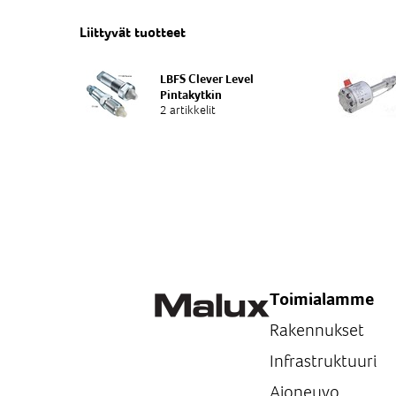
Liittyvät tuotteet
LBFS Clever Level
Pintakytkin
2 artikkelit
Toimialamme
Rakennukset
Infrastruktuuri
Ajoneuvo