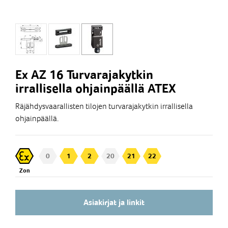
Ex AZ 16 Turvarajakytkin
irrallisella ohjainpäällä ATEX
Räjähdysvaarallisten tilojen turvarajakytkin irrallisella
ohjainpäällä.
0
1
2
20
21
22
Zon
Asiakirjat ja linkit