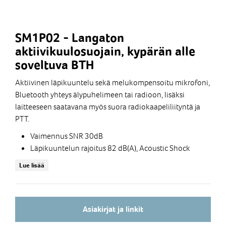
SM1P02 - Langaton
aktiivikuulosuojain, kypärän alle
soveltuva BTH
Aktiivinen läpikuuntelu sekä melukompensoitu mikrofoni,
Bluetooth yhteys älypuhelimeen tai radioon, lisäksi
laitteeseen saatavana myös suora radiokaapeliliityntä ja
PTT.
Vaimennus SNR 30dB
Läpikuuntelun rajoitus 82 dB(A), Acoustic Shock
Erittäin selkeä äänenlaatu myös
Lue lisää
meluisessa ympäristössä
Bluetooth yhteys puhelinkäyttöön sekä audion
kuunteluun
Ryhmäkommunikaatio VOX toiminnolla
Asiakirjat ja linkit
FM Radion kuuntelumahdollisuus