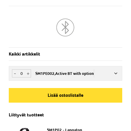
Akun kesto 24 tuntia, USB lataus
SENS® Technology - 360' Situational Awareness
Aktiivinen puheen korostus ja taustamelun
vaimennus
Lisäoptiona radiokaapeli ja PTT
Melukompensoitu mikrofoni
IP 54
Kaikki artikkelit
-
+
SM1PE002,Active BT with option
Nim. Nro
ISM211001
Lisää ostoslistalle
Liittyvät tuotteet
SM1P02 - Langaton