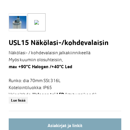
USL15 Näkölasi-/kohdevalaisin
Näkölasi- / kohdevalaisin jalkakiinnikeellä
Myös kuumiin olosuhteisiin,
max +90°C Halogen /
+40°C Led
Runko: dia 70mm SSt 316L
Kotelointiluokka: IP65
Valonlähde:
(kts tyyppikoodi)
Halogen tai LED
Lue lisää
3m liitäntäjohto
sis. jalkakiinnike
( kts tyyppikoodi)
ON-OFF painikkeella tai ilman
Asiakirjat ja linkit