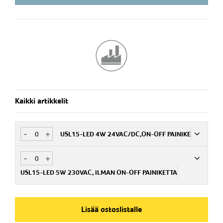
Kaikki artikkelit
-
+
USL15-LED 4W 24VAC/DC,ON-OFF PAINIKE
-
+
Nim. Nro
PA354142900
USL15-LED 5W 230VAC, ILMAN ON-OFF PAINIKETTA
Valonlähde
Nim. Nro
LED
PA354143100
Lisää ostoslistalle