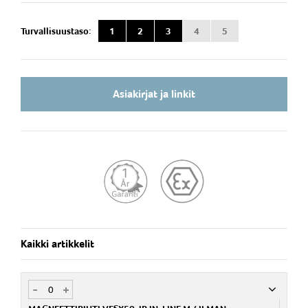
Turvallisuustaso:
1
2
3
4
5
Asiakirjat ja linkit
Kaikki artikkelit
-
+