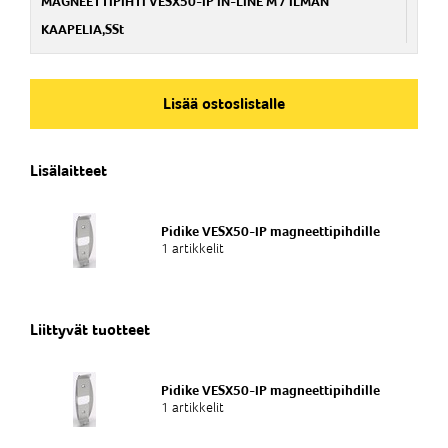
MAGNEETTIPIHTI VESX50-IP IN-LINE M / ILMAN
KAAPELIA,SSt
Nim. Nro
NG212401
Lisää ostoslistalle
Lisälaitteet
Pidike VESX50-IP magneettipihdille
1 artikkelit
Liittyvät tuotteet
Pidike VESX50-IP magneettipihdille
1 artikkelit