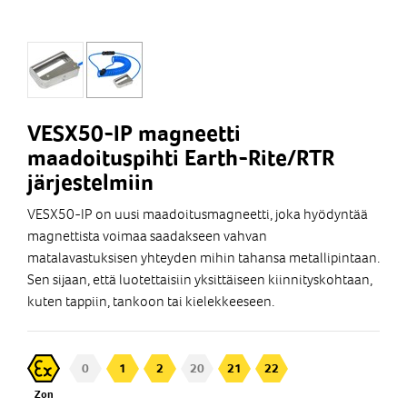
VESX50-IP magneetti
maadoituspihti Earth-Rite/RTR
järjestelmiin
VESX50-IP on uusi maadoitusmagneetti, joka hyödyntää
magnettista voimaa saadakseen vahvan
matalavastuksisen yhteyden mihin tahansa metallipintaan.
Sen sijaan, että luotettaisiin yksittäiseen kiinnityskohtaan,
kuten tappiin, tankoon tai kielekkeeseen.
0
1
2
20
21
22
Zon