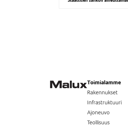
Staattisen sähkön aiheuttamat
Toimialamme
Rakennukset
Infrastruktuuri
Ajoneuvo
Teollisuus