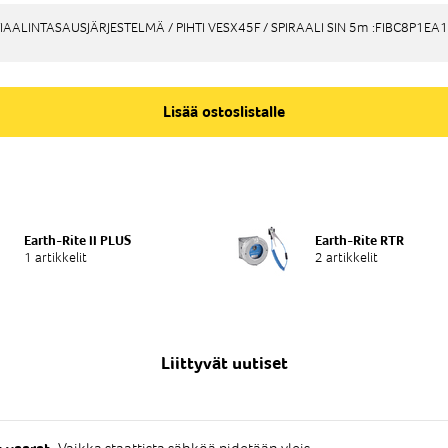
TIAALINTASAUSJÄRJESTELMÄ / PIHTI VESX45F / SPIRAALI SIN 5m :FIBC8P1EA
TIAALINTASAUSJÄRJESTELMÄ / PIHTI VESX45F / SPIRAALI SIN 5m :FIBC8P1EA
Lisää ostoslistalle
Earth-Rite II PLUS
Earth-Rite RTR
1 artikkelit
2 artikkelit
Liittyvät uutiset