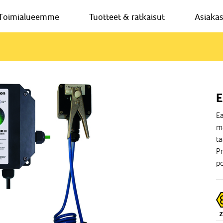
Toimialueemme
Tuotteet & ratkaisut
Asiaka
E
Ea
ma
ta
Pr
po