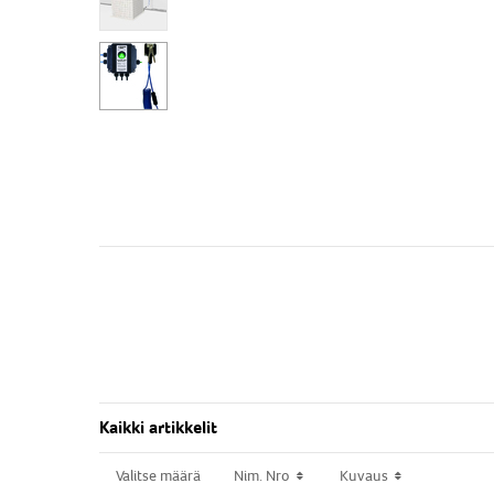
Kaikki artikkelit
Valitse määrä
Valitse määrä
Nim. Nro
Nim. Nro
Kuvaus
Kuvaus