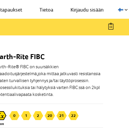
stapaukset
Tietoa
Kirjaudu sisään
arth-Rite FIBC
rth-Rite® FIBC on suursäkkien
adoitusjärjestelmä,joka mittaa jatkuvasti resistanssia
aten turvallisen tyhjennys ja/tai täyttöprosessin.
osessilukituksia tai hälytyksiä varten FIBC:ssä on 2kpl
tentiaalivapaata kosketinta.
0
1
2
20
21
22
Zon