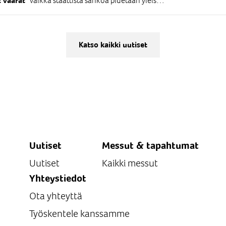
Vaikka staattista sähköä pidetään yleisesti vain harmillisena häiriönä, prosessiteollisuuden vaarallisilla alueilla siitä voi tulla syttymislähde. Se ei kuulu suljettuun piiriin, joten sitä voi kertyä laitoksen eri laitteisiin aina säiliöautosta suursäkkeihin.
 vaarat
Katso kaikki uutiset
Uutiset
Messut & tapahtumat
Uutiset
Kaikki messut
Yhteystiedot
Ota yhteyttä
Työskentele kanssamme