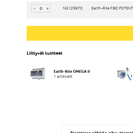
-
-
+
+
NG129870
NG129870
Earth-Rite FIBC POTEN
Earth-Rite FIBC POTEN
Liittyvät tuotteet
Earth-Rite OMEGA II
1 artikkelit