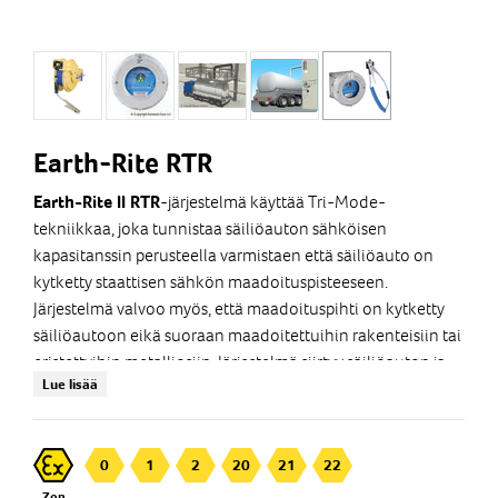
Earth-Rite RTR
-järjestelmä käyttää Tri-Mode-
Earth-Rite II RTR
tekniikkaa, joka tunnistaa säiliöauton sähköisen
kapasitanssin perusteella varmistaen että säiliöauto on
kytketty staattisen sähkön maadoituspisteeseen.
Järjestelmä valvoo myös, että maadoituspihti on kytketty
säiliöautoon eikä suoraan maadoitettuihin rakenteisiin tai
eristettyihin metalliosiin. Järjestelmä siirtyy säiliöauton ja
Lue lisää
staattisen maadoituspisteen välisen
maadoitusresistanssipiirin jatkuvaan valvontaan kun
aiemmat tarkistukset antavat luvan.
0
1
2
20
21
22
Zon