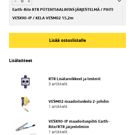
-
+
Nim. Nro
NG094801
Earth-Rite RTR POTENTIAALINTAS JÄRJESTELMÄ / PIHTI
VESX90-IP / KELA VESM02 15,2m
Nim. Nro
NG094802
Lisää ostoslistalle
Lisälaitteet
RTR Lisätarvikkeet ja testerit
3 artikkelit
VESM02 maadoituskela 2-johdin
1 artikkelit
VESX90-IP maadoituspihti Earth-
Rite/RTR järjestelmiin
1 artikkelit