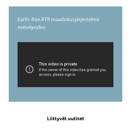
Earth-Rite RTR maadoitusjärjestelmä
esittelyvideo
Liittyvät uutiset