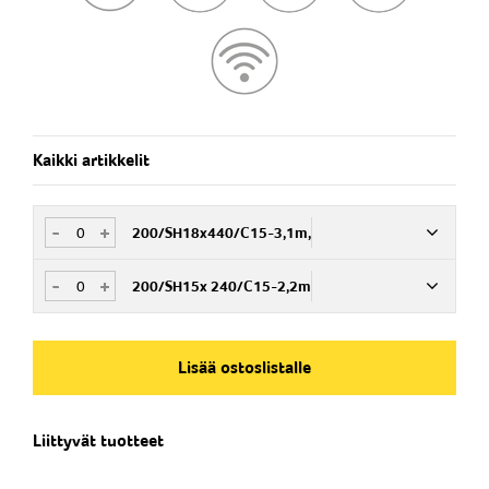
Kaikki artikkelit
-
+
200/SH18x440/C15-3,1m,
-
+
200/SH15x 240/C15-2,2m
Nim. Nro
PEVR012115
Nim. Nro
PEVR012115-2
Lisää ostoslistalle
Liittyvät tuotteet