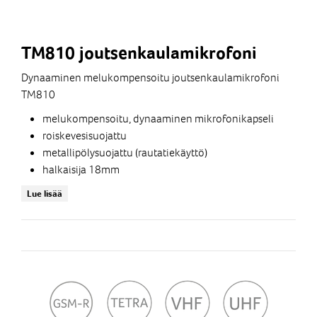
TM810 joutsenkaulamikrofoni
Dynaaminen melukompensoitu joutsenkaulamikrofoni
TM810
melukompensoitu, dynaaminen mikrofonikapseli
roiskevesisuojattu
metallipölysuojattu (rautatiekäyttö)
halkaisija 18mm
kaksi eri pituutta; 240mm ja 440mm
Lue lisää
Vaativiin ajoneuvoasennuksiin.