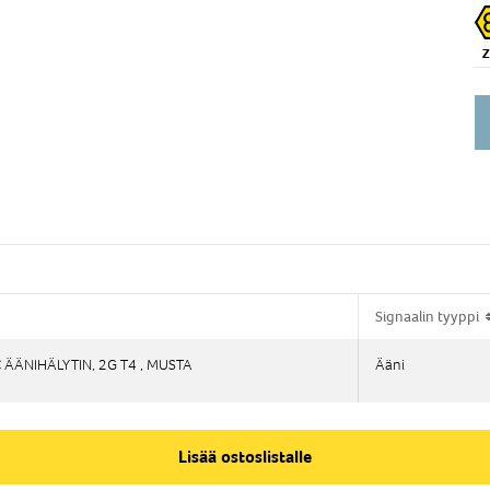
Signaalin tyyppi
Signaalin tyyppi
ÄÄNIHÄLYTIN, 2G T4 , MUSTA
ÄÄNIHÄLYTIN, 2G T4 , MUSTA
Ääni
Ääni
Lisää ostoslistalle