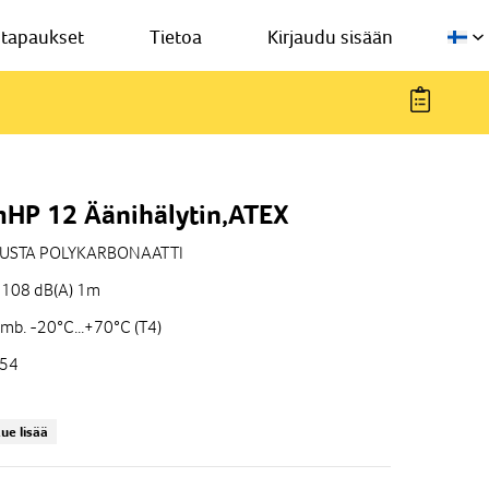
stapaukset
Tietoa
Kirjaudu sisään
HP 12 Äänihälytin,ATEX
USTA POLYKARBONAATTI
 108 dB(A) 1m
mb. -20°C...+70°C (T4)
P54
ue lisää