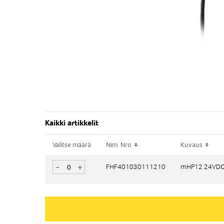
Kaikki artikkelit
Valitse määrä
Valitse määrä
Nim. Nro
Nim. Nro
Kuvaus
Kuvaus
-
-
+
+
FHF401030111210
FHF401030111210
mHP12 24VDC 
mHP12 24VDC 