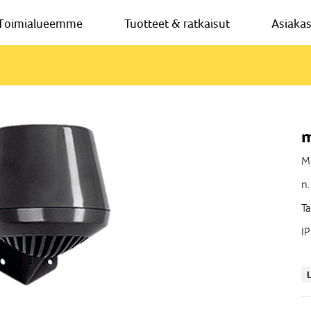
Toimialueemme
Tuotteet & ratkaisut
Asiaka
m
M
n.
Ta
I
L