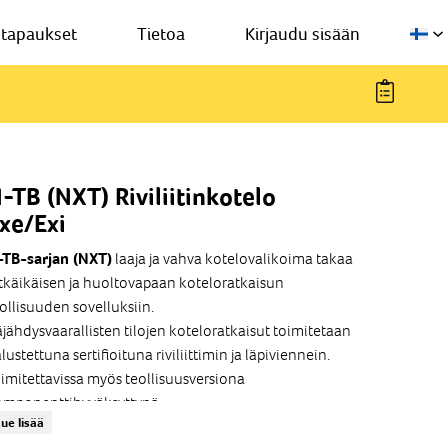
stapaukset
Tietoa
Kirjaudu sisään
-TB (NXT) Riviliitinkotelo
xe/Exi
laaja ja vahva kotelovalikoima takaa
-TB-sarjan (NXT)
tkäikäisen ja huoltovapaan koteloratkaisun
ollisuuden sovelluksiin.
jähdysvaarallisten tilojen koteloratkaisut toimitetaan
lustettuna sertifioituna riviliittimin ja läpiviennein.
imitettavissa myös teollisuusversiona
omponenttihyväksyttynä.
ue lisää
Kotelomateriaali: Haponkestävä teräs 316L,