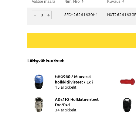
Valitse määrä
Valitse määrä
Nim. Nro
Nim. Nro
Kuvaus
Kuvaus
-
-
+
+
SFCH26261630H1
SFCH26261630H1
NXT2626163GP 
NXT2626163GP 
Liittyvät tuotteet
GHG960 / Muoviset
holkkitiivisteet / Ex i
15 artikkelit
ADE1F2 Holkkitiivisteet
Exe/Exd
34 artikkelit