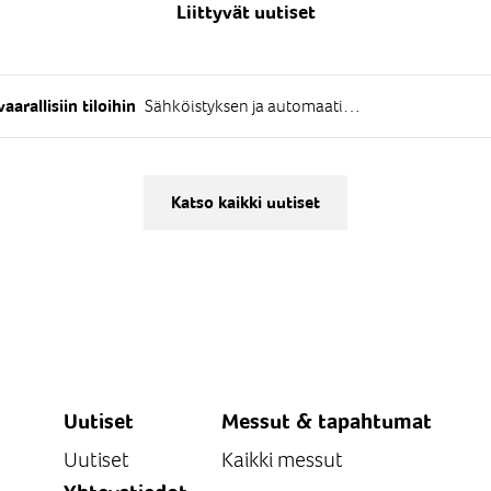
Liittyvät uutiset
Sähköistyksen ja automaation liitäntäkotelot ja ohjauskotelot täsmäratkaisuna CAP-sertifioidusta (Certified Assembly Partner) valmistuspalvelustamme
arallisiin tiloihin
Katso kaikki uutiset
Uutiset
Messut & tapahtumat
Uutiset
Kaikki messut