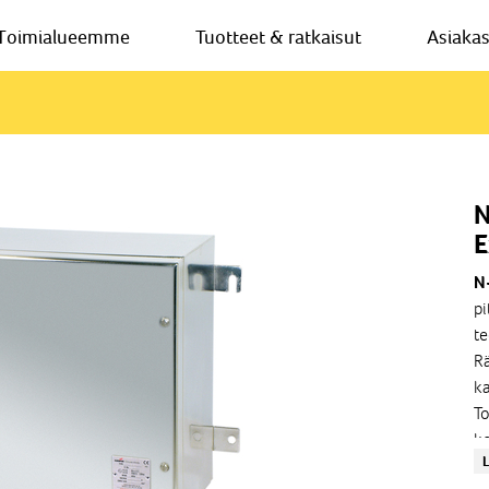
Toimialueemme
Tuotteet & ratkaisut
Asiaka
N
E
N
pi
te
Rä
ka
To
k
L
* 