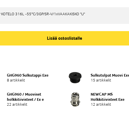
ka
O
KOTELO 316L -55°C/3GP/SR-V/1xVAAKAKISKO "U"
KOTELO 316L -55°C/3GP/SR-V/1xVAAKAKISKO "U"
Lisää ostoslistalle
GHG960 Sulkutappi Exe
Sulkutulpat Muovi Ex
8 artikkelit
15 artikkelit
GHG960 / Muoviset
NEWCAP MS
holkkitiivisteet / Ex e
Holkkitiivisteet Exe
22 artikkelit
12 artikkelit