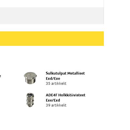
asuEx(G) ja/tai pölyEx(D).Tilaluokat 1,2 ja 21,22.
ta yhteys tekniseen myyntiimme !
Sulkutulpat Metalliset
e
Exd/Exe
35 artikkelit
ADE4F Holkkitiivisteet
Exe/Exd
39 artikkelit