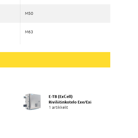
M50
M50
M63
M63
E-TB (ExCell)
Riviliitinkotelo Exe/Exi
1 artikkelit