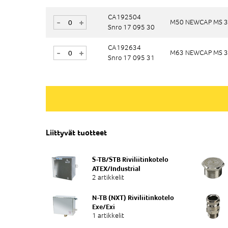
CA192504
CA192504
-
-
+
+
M50 NEWCAP MS 3
M50 NEWCAP MS 3
Snro 17 095 30
Snro 17 095 30
CA192634
CA192634
-
-
+
+
M63 NEWCAP MS 
M63 NEWCAP MS 
Snro 17 095 31
Snro 17 095 31
Liittyvät tuotteet
S-TB/STB Riviliitinkotelo
ATEX/Industrial
2 artikkelit
N-TB (NXT) Riviliitinkotelo
Exe/Exi
1 artikkelit