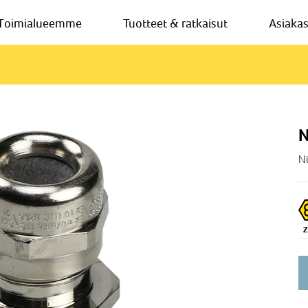
Toimialueemme
Tuotteet & ratkaisut
Asiaka
N
Ni