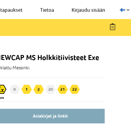
stapaukset
Tietoa
Kirjaudu sisään
EWCAP MS Holkkitiivisteet Exe
klattu Messinki.
0
1
2
20
21
22
Zon
Asiakirjat ja linkit