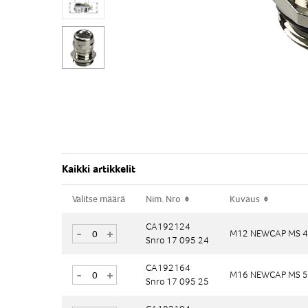
Kaikki artikkelit
Valitse määrä
Valitse määrä
Nim. Nro
Nim. Nro
Kuvaus
Kuvaus
CA192124
CA192124
-
-
+
+
M12 NEWCAP MS 4
M12 NEWCAP MS 4
Snro 17 095 24
Snro 17 095 24
CA192164
CA192164
-
-
+
+
M16 NEWCAP MS 5
M16 NEWCAP MS 5
Snro 17 095 25
Snro 17 095 25