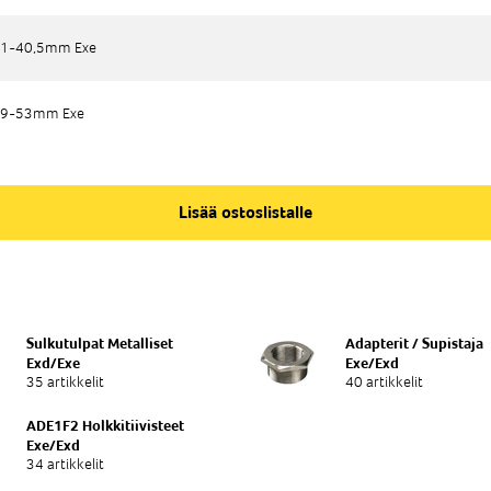
1-40,5mm Exe
1-40,5mm Exe
39-53mm Exe
39-53mm Exe
Lisää ostoslistalle
Sulkutulpat Metalliset
Adapterit / Supistaja
Exd/Exe
Exe/Exd
35 artikkelit
40 artikkelit
ADE1F2 Holkkitiivisteet
Exe/Exd
34 artikkelit