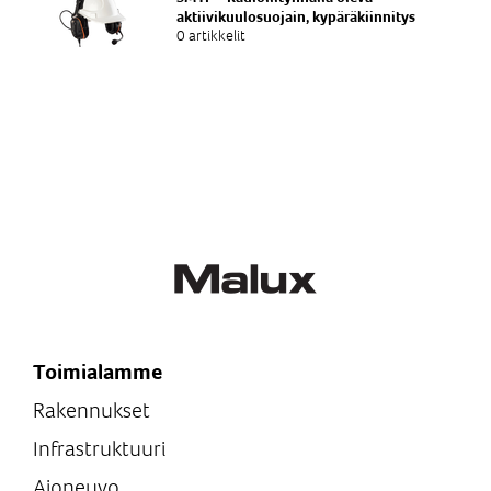
aktiivikuulosuojain, kypäräkiinnitys
0 artikkelit
Toimialamme
Rakennukset
Infrastruktuuri
Ajoneuvo