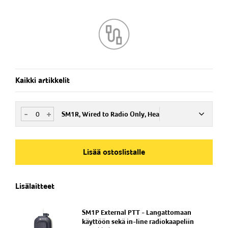
IP 54
Kaikki artikkelit
-
+
SM1R, Wired to Radio Only, Hea
Nim. Nro
ISM201206
Lisää ostoslistalle
Lisälaitteet
SM1P External PTT - Langattomaan
käyttöön sekä in-line radiokaapeliin