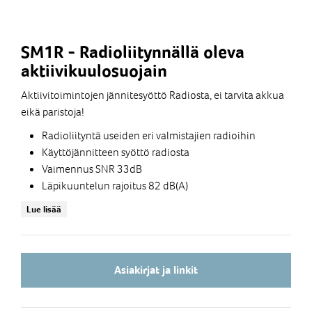
SM1R - Radioliitynnällä oleva
aktiivikuulosuojain
Aktiivitoimintojen jännitesyöttö Radiosta, ei tarvita akkua
eikä paristoja!
Radioliityntä useiden eri valmistajien radioihin
Käyttöjännitteen syöttö radiosta
Vaimennus SNR 33dB
Läpikuuntelun rajoitus 82 dB(A)
Erittäin selkeä äänenlaatu myös
Lue lisää
meluisessa ympäristössä
Ryhmäkommunikaatio VOX toiminnolla
SENS® Technology - 360' Situational Awareness
Aktiivinen puheen korostus ja taustamelun
Asiakirjat ja linkit
vaimennus
Melukompensoitu mikrofoni