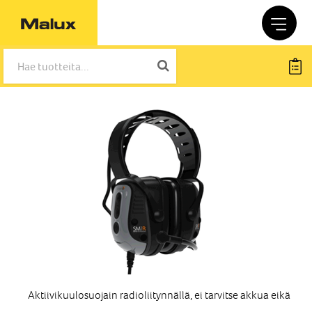
Aktiivikuulosuojain radioliitynnällä, ei tarvitse akkua eikä pari
Akt