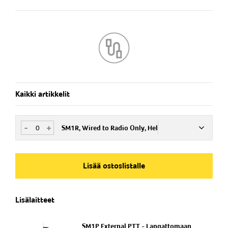
Melukompensoitu mikrofoni
IP 54
Kaikki artikkelit
-
+
SM1R, Wired to Radio Only, Hel
Nim. Nro
ISM201204
Lisää ostoslistalle
Lisälaitteet
SM1P External PTT - Langattomaan