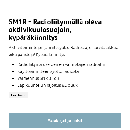
SM1R - Radioliitynnällä oleva
aktiivikuulosuojain,
kypäräkiinnitys
Aktiivitoimintojen jännitesyöttö Radiosta, ei tarvita akkua
eikä paristoja! Kypäräkiinnitys.
Radioliityntä useiden eri valmistajien radioihin
Käyttöjännitteen syöttö radiosta
Vaimennus SNR 31dB
Läpikuuntelun rajoitus 82 dB(A)
Erittäin selkeä äänenlaatu myös
Lue lisää
meluisessa ympäristössä
Ryhmäkommunikaatio VOX toiminnolla
SENS® Technology - 360' Situational Awareness
Aktiivinen puheen korostus ja taustamelun
Asiakirjat ja linkit
vaimennus